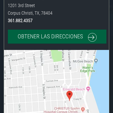
1201 3rd Street
Corpus Christi
,
TX
,
78404
361.882.4357
OBTENER LAS DIRECCIONES