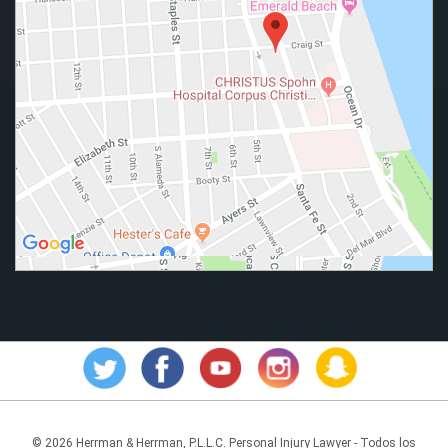
© 2026 Herrman & Herrman, P.L.L.C. Personal Injury Lawyer - Todos los