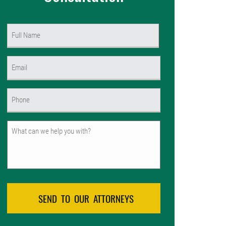
Name
(Required)
First
Email
(Required)
Phone
(Required)
Untitled