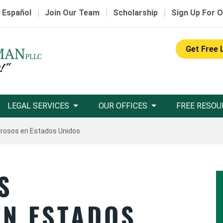
|
|
|
 Español
Join Our Team
Scholarship
Sign Up For O
Get Free 
LEGAL SERVICES
OUR OFFICES
FREE RESOU
grosos en Estados Unidos
S
EN ESTADOS