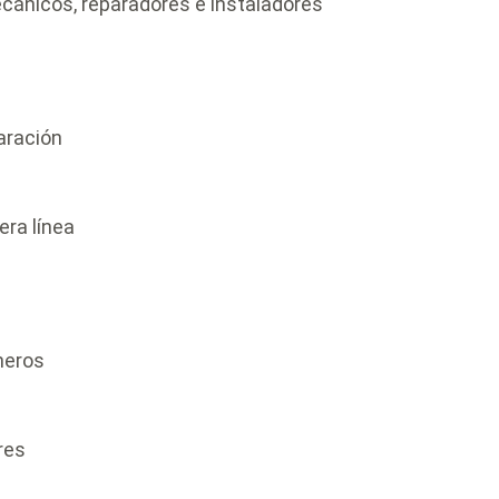
ecánicos, reparadores e instaladores
aración
era línea
neros
res