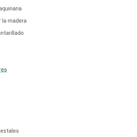
aquinaria
r la madera
ntarillado
res
restales