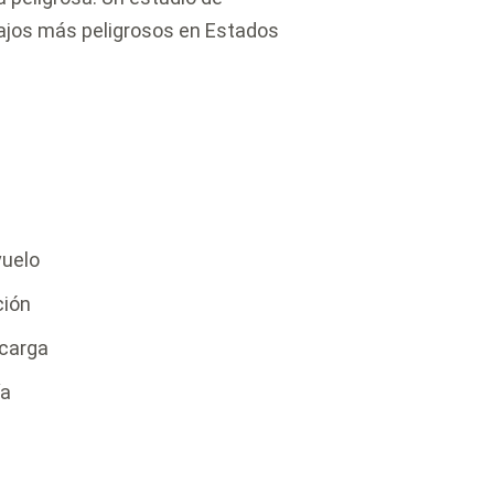
bajos más peligrosos en Estados
vuelo
ción
 carga
ía