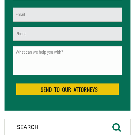
First
Email
(Required)
Phone
(Required)
Untitled